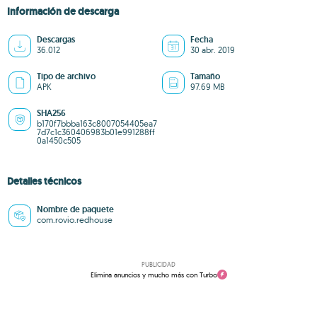
Información de descarga
Descargas
Fecha
36.012
30 abr. 2019
Tipo de archivo
Tamaño
APK
97.69 MB
SHA256
b170f7bbba163c8007054405ea7
7d7c1c360406983b01e991288ff
0a1450c505
Detalles técnicos
Nombre de paquete
com.rovio.redhouse
PUBLICIDAD
Elimina anuncios y mucho más con Turbo