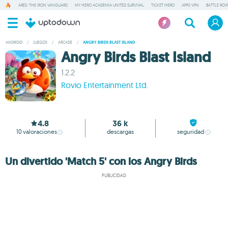
ARES: THE IRON VANGUARD
MY HERO ACADEMIA UNITED SURVIVAL
TICKET HERO
APPS VPN
BATTLE ROY
ANDROID
/
JUEGOS
/
ARCADE
/
ANGRY BIRDS BLAST ISLAND
Angry Birds Blast Island
1.2.2
Rovio Entertainment Ltd.
4.8
36 k
10
valoraciones
descargas
seguridad
Un divertido 'Match 5' con los Angry Birds
PUBLICIDAD