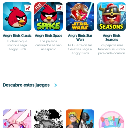
Angry Birds Classic
Angry Birds Space
Angry Birds Star
Angry Birds
Wars
Seasons
El clásico que
Los pájaros
inició la saga
cabreados se van
La Guerra de las
Los pájaros más
Angry Birds
al espacio
Galaxias llega a
famosos se visten
Angry Birds
para cada ocasión
Descubre estos juegos