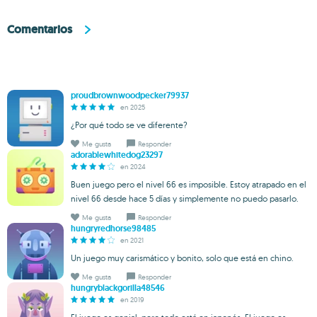
Comentarios
proudbrownwoodpecker79937
en 2025
¿Por qué todo se ve diferente?
Me gusta
Responder
adorablewhitedog23297
en 2024
Buen juego pero el nivel 66 es imposible. Estoy atrapado en el
nivel 66 desde hace 5 días y simplemente no puedo pasarlo.
Me gusta
Responder
hungryredhorse98485
en 2021
Un juego muy carismático y bonito, solo que está en chino.
Me gusta
Responder
hungryblackgorilla48546
en 2019