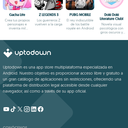
Gacha Life
Z LEGENDS 3
PUBG MOBILE
Doki Doki
Literature Club!
Crea tus propios
Los guerreros Z
El rey indiscutible
personajes e
vuelven a la carga
de los battle
Novela visual
inventa mil
royale en Android
psicológica con
aventuras
giros oscuros y
narrativa profunda
Uptodown es una app store multiplataforma especializada en
Android. Nuestro objetivo es proporcionar acceso libre y gratuito a
un gran catálogo de aplicaciones sin restricciones, ofreciendo una
plataforma de distribución legal accesible desde cualquier
navegador, así como a través de su app oficial.
CONÓCENOS